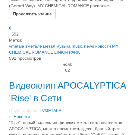
(Gerard Way). MY CHEMICAL ROMANCE распалис...
Продолжить чтение
0
592
Метки:
vmetale
вметале
метал
музыка
music
news
новости
MY
CHEMICAL ROMANCE
LINKIN PARK
592 просмотров
нояб
02
Видеоклип APOCALYPTICA
'Rise' в Сети
Опубликовано в
VMETALE
в
Новости
"Rise", новый видеоклип финских метал-виолончелистов
APOCALYPTICA, можно посмотреть здесь. Данный трек
взят с их грядущего студийного альбома "Cell-0", который