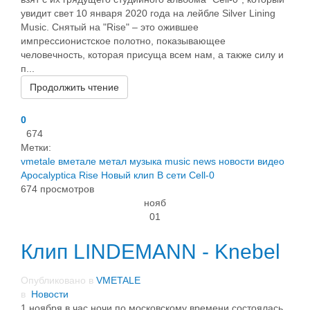
увидит свет 10 января 2020 года на лейбле Silver Lining
Music. Снятый на "Rise" – это ожившее
импрессионистское полотно, показывающее
человечность, которая присуща всем нам, а также силу и
п...
Продолжить чтение
0
674
Метки:
vmetale
вметале
метал
музыка
music
news
новости
видео
Apocalyptica
Rise
Новый клип
В сети
Cell-0
674 просмотров
нояб
01
Клип LINDEMANN - Knebel
Опубликовано в
VMETALE
в
Новости
1 ноября в час ночи по московскому времени состоялась