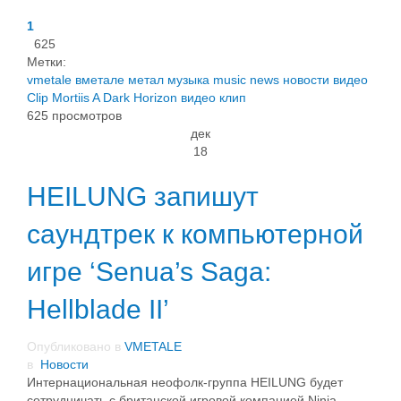
1
625
Метки:
vmetale
вметале
метал
музыка
music
news
новости
видео
Clip
Mortiis
A Dark Horizon
видео клип
625 просмотров
дек
18
HEILUNG запишут
саундтрек к компьютерной
игре ‘Senua’s Saga:
Hellblade II’
Опубликовано в
VMETALE
в
Новости
Интернациональная неофолк-группа HEILUNG будет
сотрудничать с британской игровой компанией Ninja