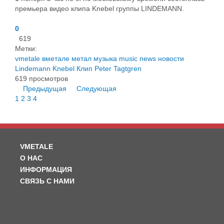
премьера видео клипа Knebel группы LINDEMANN.
0
619
Метки:
vmetale
вметале
метал
музыка
music
news
новости
Lindemann
Knebel
Клип
Peter Tagtgren
619 просмотров
Предыдущая
Следующая
1
2
3
4
VMETALE
О НАС
ИНФОРМАЦИЯ
СВЯЗЬ С НАМИ