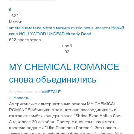
0
622
Метки:
vmetale
вметале
метал
музыка
music
news
новости
Новый
клип
HOLLYWOOD UNDEAD
Already Dead
622 просмотров
нояб
02
MY CHEMICAL ROMANCE
снова объединились
Опубликовано в
VMETALE
в
Новости
Американские альтернативные рокеры MY CHEMICAL
ROMANCE объявили о том, что они воссоединились и
отыграют камбэк-концерт в зале "Shrine Expo Hall" в Лос-
Анджелесе 20 декабря. Постер с анонсом шоу имеет
простую подпись: "Like Phantoms Forever". Эта новость
также появилась в Instagram у фронтмена Джерарда Уэя