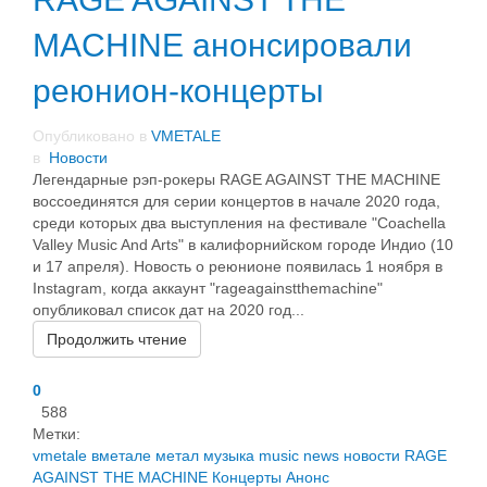
MACHINE анонсировали
реюнион-концерты
Опубликовано в
VMETALE
в
Новости
Легендарные рэп-рокеры RAGE AGAINST THE MACHINE
воссоединятся для серии концертов в начале 2020 года,
среди которых два выступления на фестивале "Coachella
Valley Music And Arts" в калифорнийском городе Индио (10
и 17 апреля). Новость о реюнионе появилась 1 ноября в
Instagram, когда аккаунт "rageagainstthemachine"
опубликовал список дат на 2020 год...
Продолжить чтение
0
588
Метки:
vmetale
вметале
метал
музыка
music
news
новости
RAGE
AGAINST THE MACHINE
Концерты
Анонс