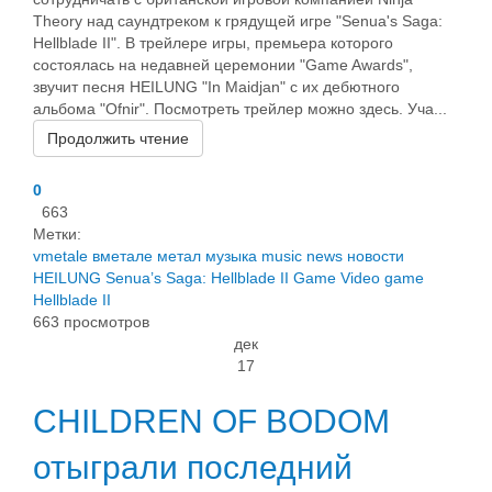
Theory над саундтреком к грядущей игре "Senua's Saga:
Hellblade II". В трейлере игры, премьера которого
состоялась на недавней церемонии "Game Awards",
звучит песня HEILUNG "In Maidjan" с их дебютного
альбома "Ofnir". Посмотреть трейлер можно здесь. Уча...
Продолжить чтение
0
663
Метки:
vmetale
вметале
метал
музыка
music
news
новости
HEILUNG
Senua’s Saga: Hellblade II
Game
Video game
Hellblade II
663 просмотров
дек
17
CHILDREN OF BODOM
отыграли последний