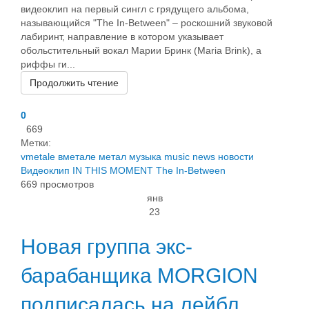
видеоклип на первый сингл с грядущего альбома,
называющийся "The In-Between" – роскошний звуковой
лабиринт, направление в котором указывает
обольстительный вокал Марии Бринк (Maria Brink), а
риффы ги...
Продолжить чтение
0
669
Метки:
vmetale
вметале
метал
музыка
music
news
новости
Видеоклип
IN THIS MOMENT
The In-Between
669 просмотров
янв
23
Новая группа экс-
барабанщика MORGION
подписалась на лейбл