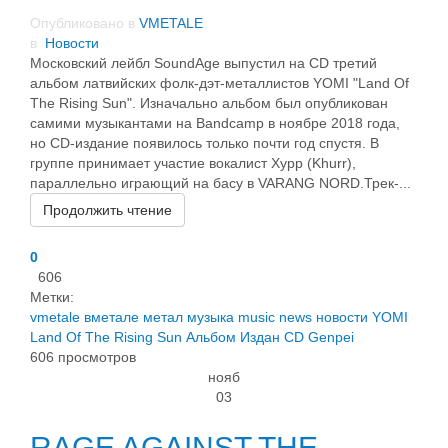
Опубликовано в
VMETALE
в
Новости
Московский лейбл SoundAge выпустил на CD третий
альбом латвийских фолк-дэт-металлистов YOMI "Land Of
The Rising Sun". Изначально альбом был опубликован
самими музыкантами на Bandcamp в ноябре 2018 года,
но CD-издание появилось только почти год спустя. В
группе принимает участие вокалист Хурр (Khurr),
параллельно играющий на басу в VARANG NORD.Трек-...
Продолжить чтение
0
606
Метки:
vmetale
вметале
метал
музыка
music
news
новости
YOMI
Land Of The Rising Sun
Альбом
Издан
CD
Genpei
606 просмотров
нояб
03
RAGE AGAINST THE