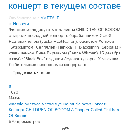
концерт в текущем составе
Опубликовано в
VMETALE
в
Новости
Финские мелодик-дэт-металлисты CHILDREN OF BODOM
отыграли последний концерт с барабанщиком Яской
Раатикайненом (Jaska Raatikainen), басистом Хенккой
"Блэксмитом" Сеппялей (Henkka "T. Blacksmith" Seppälä) и
клавишником Янне Вирманом (Janne Wirman) 15 декабря
в клубе "Black Box" в здании Ледового дворца Хельсинки.
Любительские видеосъемки концерта, н...
Продолжить чтение
0
670
Метки:
vmetale
вметале
метал
музыка
music
news
новости
Концерт
CHILDREN OF BODOM
A Chapter Called Children
Of Bodom
670 просмотров
дек