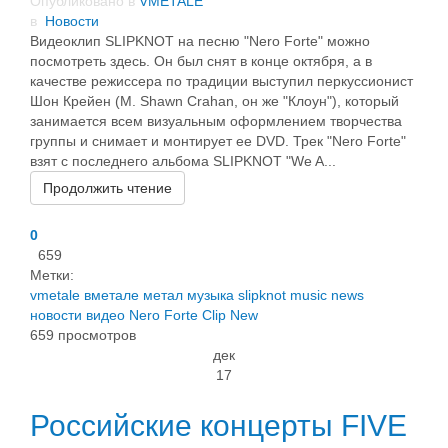
Опубликовано в
VMETALE
в
Новости
Видеоклип SLIPKNOT на песню "Nero Forte" можно
посмотреть здесь. Он был снят в конце октября, а в
качестве режиссера по традиции выступил перкуссионист
Шон Крейен (M. Shawn Crahan, он же "Клоун"), который
занимается всем визуальным оформлением творчества
группы и снимает и монтирует ее DVD. Трек "Nero Forte"
взят с последнего альбома SLIPKNOT "We A...
Продолжить чтение
0
659
Метки:
vmetale
вметале
метал
музыка
slipknot
music
news
новости
видео
Nero Forte
Clip
New
659 просмотров
дек
17
Российские концерты FIVE