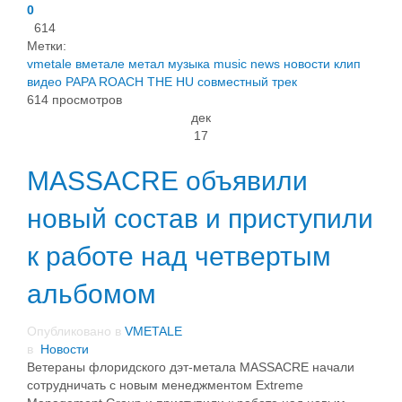
0
614
Метки:
vmetale
вметале
метал
музыка
music
news
новости
клип
видео
PAPA ROACH
THE HU
совместный трек
614 просмотров
дек
17
MASSACRE объявили
новый состав и приступили
к работе над четвертым
альбомом
Опубликовано в
VMETALE
в
Новости
Ветераны флоридского дэт-метала MASSACRE начали
сотрудничать с новым менеджментом Extreme