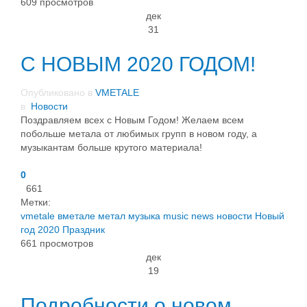
609 просмотров
дек
31
С НОВЫМ 2020 ГОДОМ!
Опубликовано в
VMETALE
в
Новости
Поздравляем всех с Новым Годом! Желаем всем
побольше метала от любимых групп в новом году, а
музыкантам больше крутого материала!
0
661
Метки:
vmetale
вметале
метал
музыка
music
news
новости
Новый
год
2020
Праздник
661 просмотров
дек
19
Подробности о новом