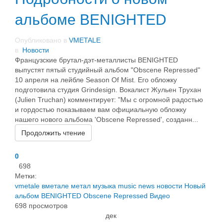
альбоме BENIGHTED
Опубликовано в
VMETALE
в
Новости
Французские брутал-дэт-металлисты BENIGHTED
выпустят пятый студийный альбом "Obscene Repressed"
10 апреля на лейбле Season Of Mist. Его обложку
подготовила студия Grindesign. Вокалист Жульен Трухан
(Julien Truchan) комментирует: "Мы с огромной радостью
и гордостью показываем вам официальную обложку
нашего нового альбома 'Obscene Repressed', созданн...
Продолжить чтение
0
698
Метки:
vmetale
вметале
метал
музыка
music
news
новости
Новый
альбом
BENIGHTED
Obscene Repressed
Видео
698 просмотров
дек