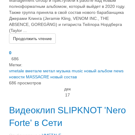
Management Group и приступили к работе над новым
полноформатным альбомом, который выйдет в 2020 году.
Также группа приняла в свой состав нового барабанщика
Джерами Клинга (Jeramie Kling, VENOM INC., THE
ABSENCE, GOREGÄNG) и гитариста Тейлора Нордберга
(Taylor ...
Продолжить чтение
0
686
Метки:
vmetale
вметале
метал
музыка
music
новый альбом
news
новости
MASSACRE
новый состав
686 просмотров
дек
17
Видеоклип SLIPKNOT 'Nero
Forte' в Сети