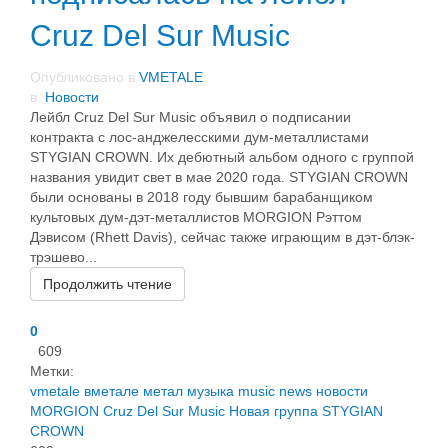
Cruz Del Sur Music
Опубликовано в
VMETALE
в
Новости
Лейбл Cruz Del Sur Music объявил о подписании
контракта с лос-анджелесскими дум-металлистами
STYGIAN CROWN. Их дебютный альбом одного с группой
названия увидит свет в мае 2020 года. STYGIAN CROWN
были основаны в 2018 году бывшим барабанщиком
культовых дум-дэт-металлистов MORGION Рэттом
Дэвисом (Rhett Davis), сейчас также играющим в дэт-блэк-
трэшево...
Продолжить чтение
0
609
Метки:
vmetale
вметале
метал
музыка
music
news
новости
MORGION
Cruz Del Sur Music
Новая группа
STYGIAN
CROWN