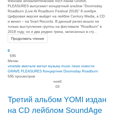
Финские апокалиптические пост-панки GRAVE
PLEASURES выпускают концертный альбом "Doomsday
Roadburn (Live At Roadburn Festival 2018)" 8 ноября.
Цифровая версия выйдет на лейбле Century Media, а CD
и винил – на Svart Records. В данный релиз вошло не
только выступление группы на фестивале "Roadburn" в
2018 году, но и два редких трека, записанных в сту...
Продолжить чтение
0
595
Метки:
vmetale
вметале
метал
музыка
music
news
новости
GRAVE PLEASURES
Концертник
Doomsday Roadburn
595 просмотров
нояб
03
Третий альбом YOMI издан
на CD лейблом SoundAge