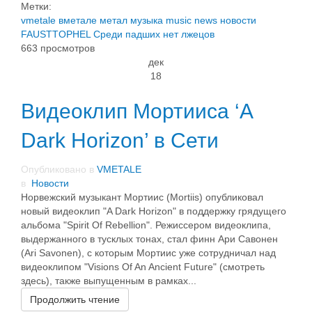
Метки:
vmetale
вметале
метал
музыка
music
news
новости
FAUSTTOPHEL
Среди падших нет лжецов
663 просмотров
дек
18
Видеоклип Мортииса ‘A
Dark Horizon’ в Сети
Опубликовано в
VMETALE
в
Новости
Норвежский музыкант Мортиис (Mortiis) опубликовал
новый видеоклип "A Dark Horizon" в поддержку грядущего
альбома "Spirit Of Rebellion". Режиссером видеоклипа,
выдержанного в тусклых тонах, стал финн Ари Савонен
(Ari Savonen), с которым Мортиис уже сотрудничал над
видеоклипом "Visions Of An Ancient Future" (смотреть
здесь), также выпущенным в рамках...
Продолжить чтение