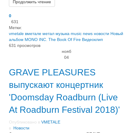
Продолжить чтение
0
631
Метки:
vmetale
вметале
метал
музыка
music
news
новости
Новый
альбом
MONO INC.
The Book Of Fire
Видеоклип
631 просмотров
нояб
04
GRAVE PLEASURES
выпускают концертник
'Doomsday Roadburn (Live
At Roadburn Festival 2018)'
Опубликовано в
VMETALE
в
Новости