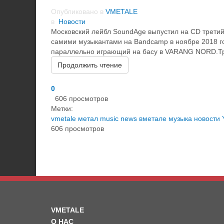
Опубликовано в
VMETALE
в
Новости
Московский лейбл SoundAge выпустил на CD третий
самими музыкантами на Bandcamp в ноябре 2018 год
параллельно играющий на басу в VARANG NORD.Тре
Продолжить чтение
0
606 просмотров
Метки:
vmetale
метал
music
news
вметале
музыка
новости
606 просмотров
VMETALE
О НАС