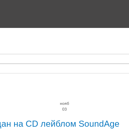
нояб
03
дан на CD лейблом SoundAge