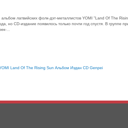
 альбом латвийских фолк-дэт-металлистов YOMI "Land Of The Risi
а, но CD-издание появилось только почти год спустя. В группе при
к-...
YOMI
Land Of The Rising Sun
Альбом
Издан
CD
Genpei