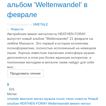
альбом 'Weltenwandel' в
феврале
Опубликовано в
VMETALE
в
Новости
Австрийские викинг-металлисты HEATHEN FORAY
выпустят новый альбом "Weltenwandel" 21 февраля на
лейбле Massacre. Это первый в истории коллектива
полноформатник, полностью исполненный на немецком
языке. Хорошо известная языческая атмосфера музыки
дополняется в этом раз более мрачным колоритом, и
поклонники мелодики в металле также найдут для себя
мно...
Продолжить чтение
0
631
Метки:
vmetale
вметале
метал
музыка
music
news
новости
Новый
альбом
HEATHEN FORAY
Weltenwandel
викинг-метал