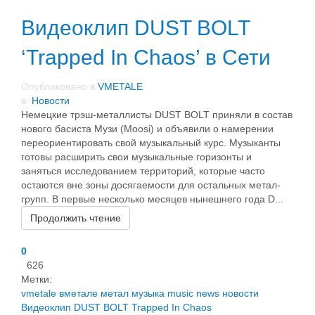
Видеоклип DUST BOLT
‘Trapped In Chaos’ в Сети
Опубликовано в
VMETALE
в
Новости
Немецкие трэш-металлисты DUST BOLT приняли в состав
нового басиста Музи (Moosi) и объявили о намерении
переориентировать свой музыкальный курс. Музыканты
готовы расширить свои музыкальные горизонты и
заняться исследованием территорий, которые часто
остаются вне зоны досягаемости для остальных метал-
групп. В первые несколько месяцев нынешнего года D...
Продолжить чтение
0
626
Метки:
vmetale
вметале
метал
музыка
music
news
новости
Видеоклип
DUST BOLT
Trapped In Chaos