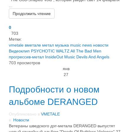
...
Продолжить чтение
0
703
Метки:
vmetale
вметале
метал
музыка
music
news
новости
Видеоклип
PSYCHOTIC WALTZ
All The Bad Men
прогрессив-метал
InsideOut Music
Devils And Angels
703 просмотров
янв
27
Подробности о новом
альбоме DERANGED
Опубликовано в
VMETALE
в
Новости
Ветераны шведского дэт-метала DERANGED выпустят
новый студийный альбом "Deeds Of Ruthless Violence" 27