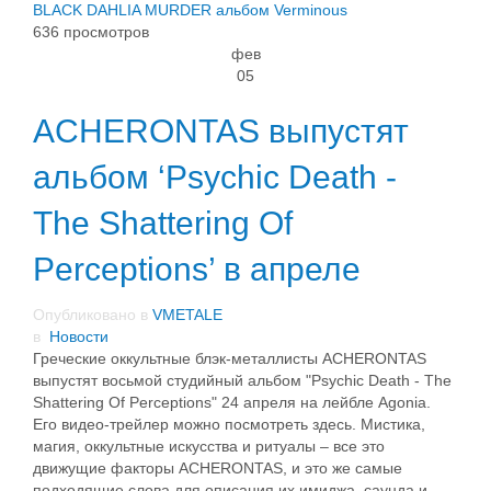
BLACK DAHLIA MURDER
альбом
Verminous
636 просмотров
фев
05
ACHERONTAS выпустят
альбом ‘Psychic Death -
The Shattering Of
Perceptions’ в апреле
Опубликовано в
VMETALE
в
Новости
Греческие оккультные блэк-металлисты ACHERONTAS
выпустят восьмой студийный альбом "Psychic Death - The
Shattering Of Perceptions" 24 апреля на лейбле Agonia.
Его видео-трейлер можно посмотреть здесь. Мистика,
магия, оккультные искусства и ритуалы – все это
движущие факторы ACHERONTAS, и это же самые
подходящие слова для описания их имиджа, саунда и...