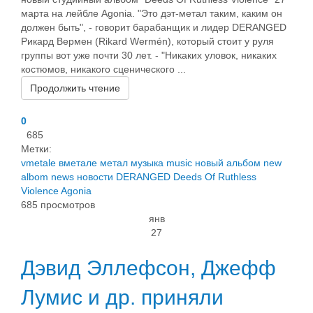
марта на лейбле Agonia. "Это дэт-метал таким, каким он
должен быть", - говорит барабанщик и лидер DERANGED
Рикард Вермен (Rikard Wermén), который стоит у руля
группы вот уже почти 30 лет. - "Никаких уловок, никаких
костюмов, никакого сценического ...
Продолжить чтение
0
685
Метки:
vmetale
вметале
метал
музыка
music
новый альбом
new
albom
news
новости
DERANGED
Deeds Of Ruthless
Violence
Agonia
685 просмотров
янв
27
Дэвид Эллефсон, Джефф
Лумис и др. приняли