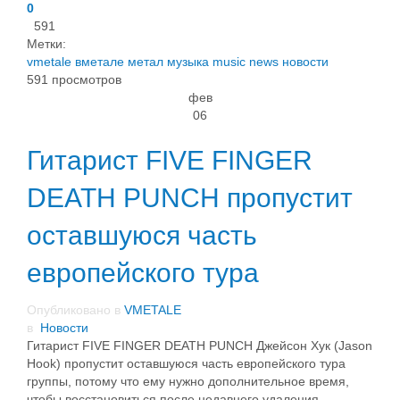
0
591
Метки:
vmetale
вметале
метал
музыка
music
news
новости
591 просмотров
фев
06
Гитарист FIVE FINGER
DEATH PUNCH пропустит
оставшуюся часть
европейского тура
Опубликовано в
VMETALE
в
Новости
Гитарист FIVE FINGER DEATH PUNCH Джейсон Хук (Jason
Hook) пропустит оставшуюся часть европейского тура
группы, потому что ему нужно дополнительное время,
чтобы восстановиться после недавнего удаления