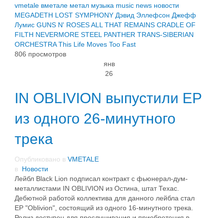
vmetale
вметале
метал
музыка
music
news
новости
MEGADETH
LOST SYMPHONY
Дэвид Эллефсон
Джефф
Лумис
GUNS N' ROSES
ALL THAT REMAINS
CRADLE OF
FILTH
NEVERMORE
STEEL PANTHER
TRANS-SIBERIAN
ORCHESTRA
This Life Moves Too Fast
806 просмотров
янв
26
IN OBLIVION выпустили EP
из одного 26-минутного
трека
Опубликовано в
VMETALE
в
Новости
Лейбл Black Lion подписал контракт с фьюнерал-дум-
металлистами IN OBLIVION из Остина, штат Техас.
Дебютной работой коллектива для данного лейбла стал
EP "Oblivion", состоящий из одного 16-минутного трека.
Релиз доступен для прослушивания и приобретения в