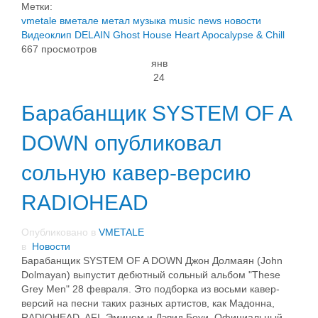
Метки:
vmetale
вметале
метал
музыка
music
news
новости
Видеоклип
DELAIN
Ghost House Heart
Apocalypse & Chill
667 просмотров
янв
24
Барабанщик SYSTEM OF A
DOWN опубликовал
сольную кавер-версию
RADIOHEAD
Опубликовано в
VMETALE
в
Новости
Барабанщик SYSTEM OF A DOWN Джон Долмаян (John
Dolmayan) выпустит дебютный сольный альбом "These
Grey Men" 28 февраля. Это подборка из восьми кавер-
версий на песни таких разных артистов, как Мадонна,
RADIOHEAD, AFI, Эминем и Дэвид Боуи. Официальный