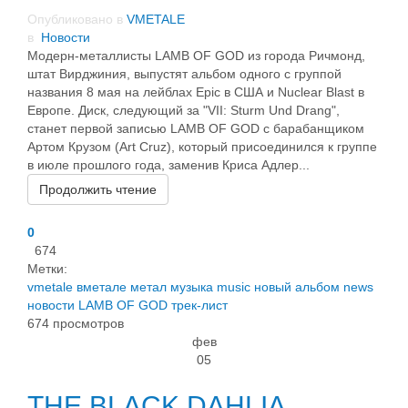
Опубликовано в
VMETALE
в
Новости
Модерн-металлисты LAMB OF GOD из города Ричмонд,
штат Вирджиния, выпустят альбом одного с группой
названия 8 мая на лейблах Epic в США и Nuclear Blast в
Европе. Диск, следующий за "VII: Sturm Und Drang",
станет первой записью LAMB OF GOD с барабанщиком
Артом Крузом (Art Cruz), который присоединился к группе
в июле прошлого года, заменив Криса Адлер...
Продолжить чтение
0
674
Метки:
vmetale
вметале
метал
музыка
music
новый альбом
news
новости
LAMB OF GOD
трек-лист
674 просмотров
фев
05
THE BLACK DAHLIA