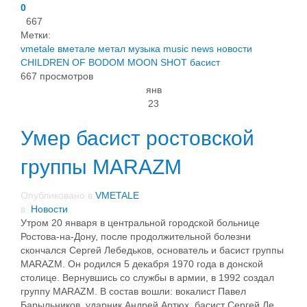
0
667
Метки:
vmetale
вметале
метал
музыка
music
news
новости
CHILDREN OF BODOM
MOON SHOT
басист
667 просмотров
янв
23
Умер басист ростовской
группы MARAZM
Опубликовано в
VMETALE
в
Новости
Утром 20 января в центральной городской больнице
Ростова-на-Дону, после продолжительной болезни
скончался Сергей Лебедьков, основатель и басист группы
MARAZM. Он родился 5 декабря 1970 года в донской
столице. Вернувшись со службы в армии, в 1992 создал
группу MARAZM. В состав вошли: вокалист Павел
Барыльников, ударник Андрей Артюх, басист Сергей Ле...