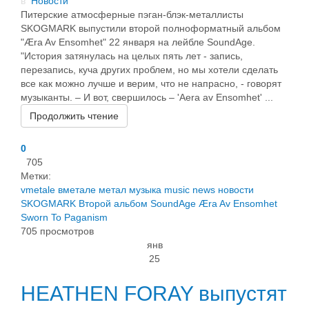
в
Новости
Питерские атмосферные пэган-блэк-металлисты
SKOGMARK выпустили второй полноформатный альбом
"Æra Av Ensomhet" 22 января на лейбле SoundAge.
"История затянулась на целых пять лет - запись,
перезапись, куча других проблем, но мы хотели сделать
все как можно лучше и верим, что не напрасно, - говорят
музыканты. – И вот, свершилось – 'Aera av Ensomhet' ...
Продолжить чтение
0
705
Метки:
vmetale
вметале
метал
музыка
music
news
новости
SKOGMARK
Второй альбом
SoundAge
Æra Av Ensomhet
Sworn To Paganism
705 просмотров
янв
25
HEATHEN FORAY выпустят