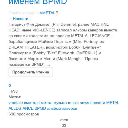
именем BPMD
Опубликовано в
VMETALE
в
Новости
Гитарист Фил Деммел (Phil Demmel, ранее MACHINE
HEAD, ныне VIO-LENCE) записал альбом каверов вместе
со своими коллегами по проекту METAL ALLEGIANCE –
барабанщиком Майком Портным (Mike Portnoy, ex-
DREAM THEATER), вокалистом Бобби "Блитцем"
Эллсуортом (Bobby "Blitz" Ellsworth, OVERKILL) и
басистом Марком Менги (Mark Menghi. "Проект
называется BPMD", ...
Продолжить чтение
0
698
Метки:
vmetale
вметале
метал
музыка
music
news
новости
METAL
ALLEGIANCE
BPMD
альбом каверов
698 просмотров
фев
03