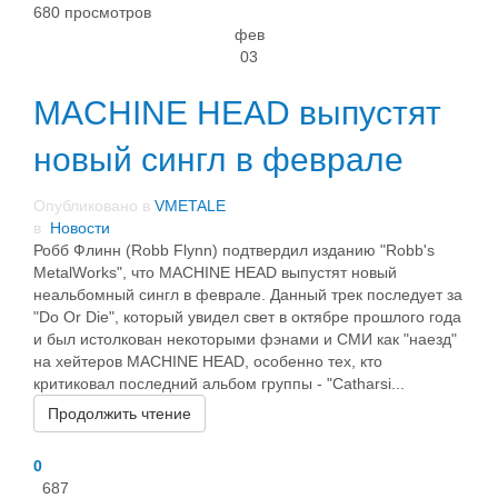
680 просмотров
фев
03
MACHINE HEAD выпустят
новый сингл в феврале
Опубликовано в
VMETALE
в
Новости
Робб Флинн (Robb Flynn) подтвердил изданию "Robb's
MetalWorks", что MACHINE HEAD выпустят новый
неальбомный сингл в феврале. Данный трек последует за
"Do Or Die", который увидел свет в октябре прошлого года
и был истолкован некоторыми фэнами и СМИ как "наезд"
на хейтеров MACHINE HEAD, особенно тех, кто
критиковал последний альбом группы - "Catharsi...
Продолжить чтение
0
687