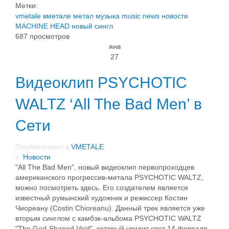
Метки:
vmetale
вметале
метал
музыка
music
news
новости
MACHINE HEAD
новый сингл
687 просмотров
янв
27
Видеоклип PSYCHOTIC
WALTZ ‘All The Bad Men’ в
Сети
Опубликовано в
VMETALE
в
Новости
"All The Bad Men", новый видеоклип первопроходцев
американского прогрессив-метала PSYCHOTIC WALTZ,
можно посмотреть здесь. Его создателем является
известный румынский художник и режиссер Костин
Чиореану (Costin Chioreanu). Данный трек является уже
вторым синглом с камбэк-альбома PSYCHOTIC WALTZ
"The God-Shaped Void", который увидит свет 14 февраля