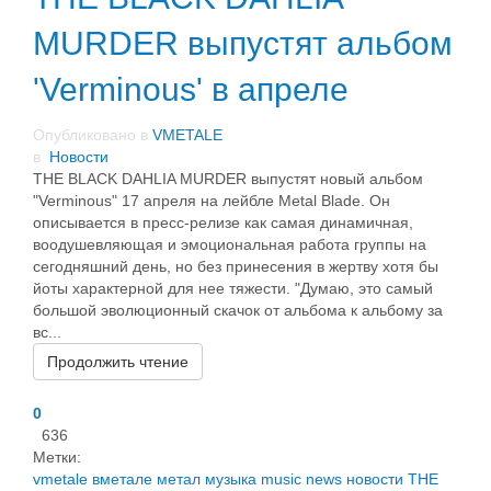
MURDER выпустят альбом
'Verminous' в апреле
Опубликовано в
VMETALE
в
Новости
THE BLACK DAHLIA MURDER выпустят новый альбом
"Verminous" 17 апреля на лейбле Metal Blade. Он
описывается в пресс-релизе как самая динамичная,
воодушевляющая и эмоциональная работа группы на
сегодняшний день, но без принесения в жертву хотя бы
йоты характерной для нее тяжести. "Думаю, это самый
большой эволюционный скачок от альбома к альбому за
вс...
Продолжить чтение
0
636
Метки:
vmetale
вметале
метал
музыка
music
news
новости
THE