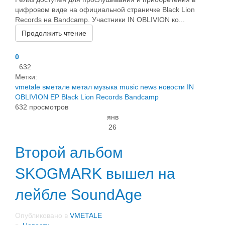
цифровом виде на официальной страничке Black Lion
Records на Bandcamp. Участники IN OBLIVION ко...
Продолжить чтение
0
632
Метки:
vmetale
вметале
метал
музыка
music
news
новости
IN
OBLIVION
EP
Black Lion Records
Bandcamp
632 просмотров
янв
26
Второй альбом
SKOGMARK вышел на
лейбле SoundAge
Опубликовано в
VMETALE