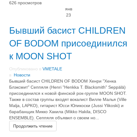
626 просмотров
янв
23
Бывший басист CHILDREN
OF BODOM присоединился
к MOON SHOT
Опубликовано в
VMETALE
в
Новости
Бывший басист CHILDREN OF BODOM Хенри "Хенка
Блэксмит" Сеппяля (Henri "Henkka T. Blacksmith" Seppälä)
присоединился к новой финской рок-группе MOON SHOT.
Также в состав группы входят вокалист Вилле Малья (Ville
Malja, LAPKO), гитарист Юсси Юликоски (Jussi Ylikoski) и
барабанщик Микко Хакила (Mikko Hakila, DISCO
ENSEMBLE). Сеппяля объявил о своем но...
Продолжить чтение