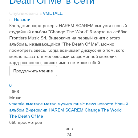
Death Of Me’ в Сети
Опубликовано в
VMETALE
в
Новости
Канадские хард-рокеры HAREM SCAREM выпустят новый
студийный альбом "Change The World" 6 марта на лейбле
Frontiers Music Srl. Видеоклип на первый сингл с этого
альбома, называющийся "The Death Of Me", можно
посмотреть здесь. Когда возникает дискуссия о том, кого
можно назвать тяжеловесами современной мелодик-
хард-рок-сцены, список имен не может обой...
Продолжить чтение
0
668
Метки:
vmetale
вметале
метал
музыка
music
news
новости
Новый
альбом
Видеоклип
HAREM SCAREM
Change The World
The Death Of Me
668 просмотров
янв
24