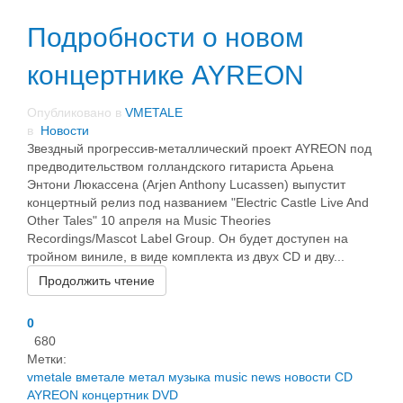
Подробности о новом
концертнике AYREON
Опубликовано в
VMETALE
в
Новости
Звездный прогрессив-металлический проект AYREON под
предводительством голландского гитариста Арьена
Энтони Люкассена (Arjen Anthony Lucassen) выпустит
концертный релиз под названием "Electric Castle Live And
Other Tales" 10 апреля на Music Theories
Recordings/Mascot Label Group. Он будет доступен на
тройном виниле, в виде комплекта из двух CD и дву...
Продолжить чтение
0
680
Метки:
vmetale
вметале
метал
музыка
music
news
новости
CD
AYREON
концертник
DVD