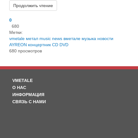
Продолжить чтение
0
680
Метки:
vmetale
метал
music
news
вметале
музыка
новости
AYREON
концертник
CD
DVD
680 просмотров
VMETALE
О НАС
ИНФОРМАЦИЯ
СВЯЗЬ С НАМИ