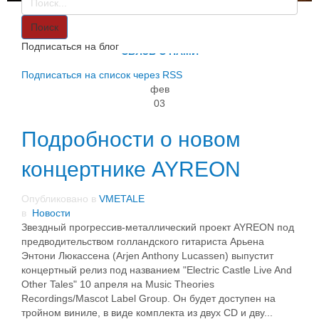
VMETALE
О НАС
Поиск
ИНФОРМАЦИЯ
Подписаться на блог
СВЯЗЬ С НАМИ
Подписаться на список через RSS
фев
03
Подробности о новом
концертнике AYREON
Опубликовано в
VMETALE
в
Новости
Звездный прогрессив-металлический проект AYREON под
предводительством голландского гитариста Арьена
Энтони Люкассена (Arjen Anthony Lucassen) выпустит
концертный релиз под названием "Electric Castle Live And
Other Tales" 10 апреля на Music Theories
Recordings/Mascot Label Group. Он будет доступен на
тройном виниле, в виде комплекта из двух CD и дву...