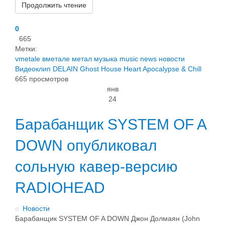
Продолжить чтение
0
665
Метки:
vmetale
вметале
метал
музыка
music
news
новости
Видеоклип
DELAIN
Ghost House Heart
Apocalypse & Chill
665 просмотров
янв
24
Барабанщик SYSTEM OF A
DOWN опубликовал
сольную кавер-версию
RADIOHEAD
в
Новости
Барабанщик SYSTEM OF A DOWN Джон Долмаян (John