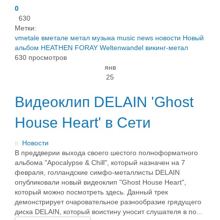
0
630
Метки:
vmetale
вметале
метал
музыка
music
news
новости
Новый
альбом
HEATHEN FORAY
Weltenwandel
викинг-метал
630 просмотров
янв
25
Видеоклип DELAIN 'Ghost
House Heart' в Сети
в
Новости
В преддверии выхода своего шестого полноформатного
альбома "Apocalypse & Chill", который назначен на 7
февраля, голландские симфо-металлисты DELAIN
опубликовали новый видеоклип "Ghost House Heart",
который можно посмотреть здесь. Данный трек
демонстрирует очаровательное разнообразие грядущего
диска DELAIN, который воистину уносит слушателя в по...