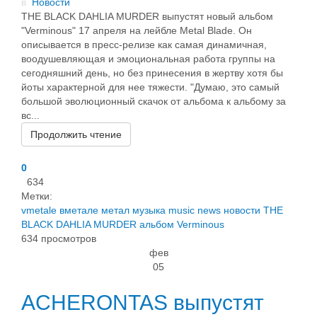
в
Новости
THE BLACK DAHLIA MURDER выпустят новый альбом
"Verminous" 17 апреля на лейбле Metal Blade. Он
описывается в пресс-релизе как самая динамичная,
воодушевляющая и эмоциональная работа группы на
сегодняшний день, но без принесения в жертву хотя бы
йоты характерной для нее тяжести. "Думаю, это самый
большой эволюционный скачок от альбома к альбому за
вс...
Продолжить чтение
0
634
Метки:
vmetale
вметале
метал
музыка
music
news
новости
THE
BLACK DAHLIA MURDER
альбом
Verminous
634 просмотров
фев
05
ACHERONTAS выпустят