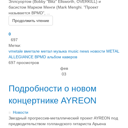
Эллсуортом (Bobby "Blitz" Ellsworth, OVERKILL) и
басистом Марком Менги (Mark Menghi. "Проект
называется BPMD", ...
Продолжить чтение
0
697
Метки:
vmetale
вметале
метал
музыка
music
news
новости
METAL
ALLEGIANCE
BPMD
альбом каверов
697 просмотров
фев
03
Подробности о новом
концертнике AYREON
в
Новости
Звездный прогрессив-металлический проект AYREON под
предводительством голландского гитариста Арьена