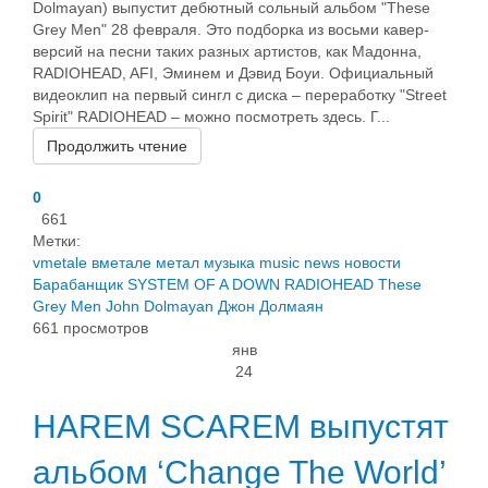
Dolmayan) выпустит дебютный сольный альбом "These
Grey Men" 28 февраля. Это подборка из восьми кавер-
версий на песни таких разных артистов, как Мадонна,
RADIOHEAD, AFI, Эминем и Дэвид Боуи. Официальный
видеоклип на первый сингл с диска – переработку "Street
Spirit" RADIOHEAD – можно посмотреть здесь. Г...
Продолжить чтение
0
661
Метки:
vmetale
вметале
метал
музыка
music
news
новости
Барабанщик
SYSTEM OF A DOWN
RADIOHEAD
These
Grey Men
John Dolmayan
Джон Долмаян
661 просмотров
янв
24
HAREM SCAREM выпустят
альбом ‘Change The World’