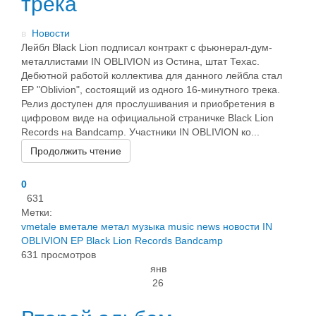
трека
в
Новости
Лейбл Black Lion подписал контракт с фьюнерал-дум-
металлистами IN OBLIVION из Остина, штат Техас.
Дебютной работой коллектива для данного лейбла стал
EP "Oblivion", состоящий из одного 16-минутного трека.
Релиз доступен для прослушивания и приобретения в
цифровом виде на официальной страничке Black Lion
Records на Bandcamp. Участники IN OBLIVION ко...
Продолжить чтение
0
631
Метки:
vmetale
вметале
метал
музыка
music
news
новости
IN
OBLIVION
EP
Black Lion Records
Bandcamp
631 просмотров
янв
26