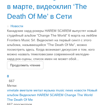
в марте, видеоклип ‘The
Death Of Me’ в Сети
в
Новости
Канадские хард-рокеры HAREM SCAREM выпустят новый
студийный альбом "Change The World" 6 марта на лейбле
Frontiers Music Srl. Видеоклип на первый сингл с этого
альбома, называющийся "The Death Of Me", можно
посмотреть здесь. Когда возникает дискуссия о том, кого
можно назвать тяжеловесами современной мелодик-
хард-рок-сцены, список имен не может обой...
Продолжить чтение
0
667
Метки:
vmetale
вметале
метал
музыка
music
news
новости
Новый
альбом
Видеоклип
HAREM SCAREM
Change The World
The Death Of Me
667 просмотров