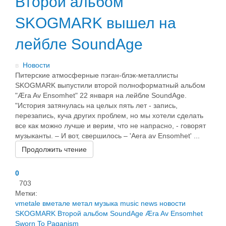
Второй альбом
SKOGMARK вышел на
лейбле SoundAge
в
Новости
Питерские атмосферные пэган-блэк-металлисты
SKOGMARK выпустили второй полноформатный альбом
"Æra Av Ensomhet" 22 января на лейбле SoundAge.
"История затянулась на целых пять лет - запись,
перезапись, куча других проблем, но мы хотели сделать
все как можно лучше и верим, что не напрасно, - говорят
музыканты. – И вот, свершилось – 'Aera av Ensomhet' ...
Продолжить чтение
0
703
Метки:
vmetale
вметале
метал
музыка
music
news
новости
SKOGMARK
Второй альбом
SoundAge
Æra Av Ensomhet
Sworn To Paganism