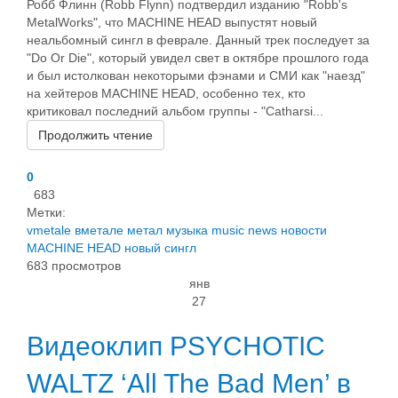
Робб Флинн (Robb Flynn) подтвердил изданию "Robb's
MetalWorks", что MACHINE HEAD выпустят новый
неальбомный сингл в феврале. Данный трек последует за
"Do Or Die", который увидел свет в октябре прошлого года
и был истолкован некоторыми фэнами и СМИ как "наезд"
на хейтеров MACHINE HEAD, особенно тех, кто
критиковал последний альбом группы - "Catharsi...
Продолжить чтение
0
683
Метки:
vmetale
вметале
метал
музыка
music
news
новости
MACHINE HEAD
новый сингл
683 просмотров
янв
27
Видеоклип PSYCHOTIC
WALTZ ‘All The Bad Men’ в