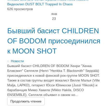
Видеоклип
DUST BOLT
Trapped In Chaos
626 просмотров
янв
23
Бывший басист CHILDREN
OF BODOM присоединился
к MOON SHOT
в
Новости
Бывший басист CHILDREN OF BODOM Хенри "Хенка
Блэксмит" Сеппяля (Henri "Henkka T. Blacksmith" Seppälä)
присоединился к новой финской рок-группе MOON SHOT.
Также в состав группы входят вокалист Вилле Малья (Ville
Malja, LAPKO), гитарист Юсси Юликоски (Jussi Ylikoski) и
барабанщик Микко Хакила (Mikko Hakila, DISCO
ENSEMBLE). Сеппяля объявил о своем но...
Продолжить чтение