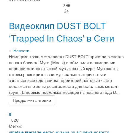
янв
24
Видеоклип DUST BOLT
‘Trapped In Chaos’ в Сети
в
Новости
Немецкие трэш-металлисты DUST BOLT приняли в состав
нового басиста Музи (Moosi) и объявили о намерении
переориентировать свой музыкальный курс. Музыканты
готовы расширить свои музыкальные горизонты и
заняться исследованием территорий, которые часто
остаются вне зоны досягаемости для остальных метал-
групп. В первые несколько месяцев нынешнего года D...
Продолжить чтение
0
626
Метки:
vmetale
вметале
метал
музыка
music
news
новости