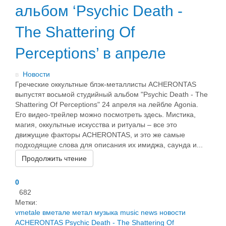
альбом ‘Psychic Death -
The Shattering Of
Perceptions’ в апреле
в
Новости
Греческие оккультные блэк-металлисты ACHERONTAS
выпустят восьмой студийный альбом "Psychic Death - The
Shattering Of Perceptions" 24 апреля на лейбле Agonia.
Его видео-трейлер можно посмотреть здесь. Мистика,
магия, оккультные искусства и ритуалы – все это
движущие факторы ACHERONTAS, и это же самые
подходящие слова для описания их имиджа, саунда и...
Продолжить чтение
0
682
Метки:
vmetale
вметале
метал
музыка
music
news
новости
ACHERONTAS
Psychic Death - The Shattering Of