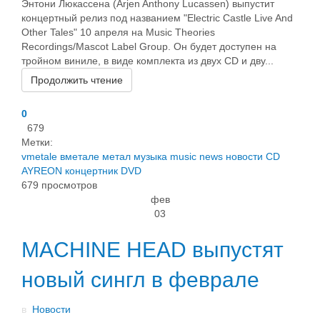
Энтони Люкассена (Arjen Anthony Lucassen) выпустит
концертный релиз под названием "Electric Castle Live And
Other Tales" 10 апреля на Music Theories
Recordings/Mascot Label Group. Он будет доступен на
тройном виниле, в виде комплекта из двух CD и дву...
Продолжить чтение
0
679
Метки:
vmetale
вметале
метал
музыка
music
news
новости
CD
AYREON
концертник
DVD
679 просмотров
фев
03
MACHINE HEAD выпустят
новый сингл в феврале
в
Новости