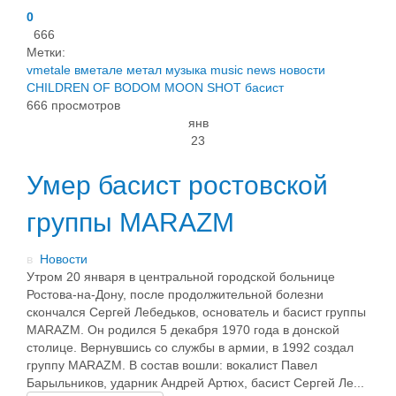
0
666
Метки:
vmetale
вметале
метал
музыка
music
news
новости
CHILDREN OF BODOM
MOON SHOT
басист
666 просмотров
янв
23
Умер басист ростовской
группы MARAZM
в
Новости
Утром 20 января в центральной городской больнице
Ростова-на-Дону, после продолжительной болезни
скончался Сергей Лебедьков, основатель и басист группы
MARAZM. Он родился 5 декабря 1970 года в донской
столице. Вернувшись со службы в армии, в 1992 создал
группу MARAZM. В состав вошли: вокалист Павел
Барыльников, ударник Андрей Артюх, басист Сергей Ле...