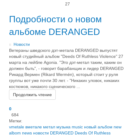
27
Подробности о новом
альбоме DERANGED
в
Новости
Ветераны шведского дэт-метала DERANGED выпустят
новый студийный альбом "Deeds Of Ruthless Violence" 27
марта на лейбле Agonia. "Это дэт-метал таким, каким он
должен быть", - говорит барабанщик и лидер DERANGED
Рикард Вермен (Rikard Wermén), который стоит у руля
группы вот уже почти 30 лет. - "Никаких уловок, никаких
костюмов, никакого сценического ...
Продолжить чтение
0
684
Метки:
vmetale
вметале
метал
музыка
music
новый альбом
new
albom
news
новости
DERANGED
Deeds Of Ruthless