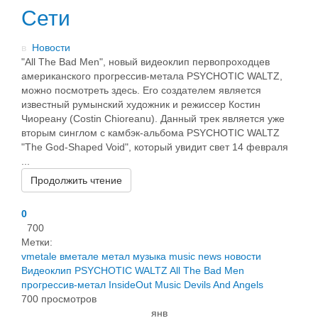
Сети
в
Новости
"All The Bad Men", новый видеоклип первопроходцев
американского прогрессив-метала PSYCHOTIC WALTZ,
можно посмотреть здесь. Его создателем является
известный румынский художник и режиссер Костин
Чиореану (Costin Chioreanu). Данный трек является уже
вторым синглом с камбэк-альбома PSYCHOTIC WALTZ
"The God-Shaped Void", который увидит свет 14 февраля
...
Продолжить чтение
0
700
Метки:
vmetale
вметале
метал
музыка
music
news
новости
Видеоклип
PSYCHOTIC WALTZ
All The Bad Men
прогрессив-метал
InsideOut Music
Devils And Angels
700 просмотров
янв