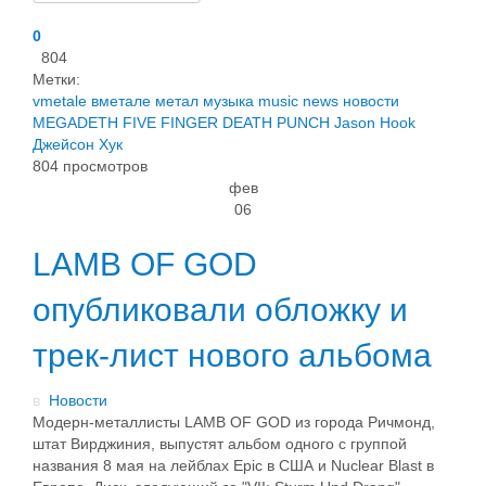
0
804
Метки:
vmetale
вметале
метал
музыка
music
news
новости
MEGADETH
FIVE FINGER DEATH PUNCH
Jason Hook
Джейсон Хук
804 просмотров
фев
06
LAMB OF GOD
опубликовали обложку и
трек-лист нового альбома
в
Новости
Модерн-металлисты LAMB OF GOD из города Ричмонд,
штат Вирджиния, выпустят альбом одного с группой
названия 8 мая на лейблах Epic в США и Nuclear Blast в