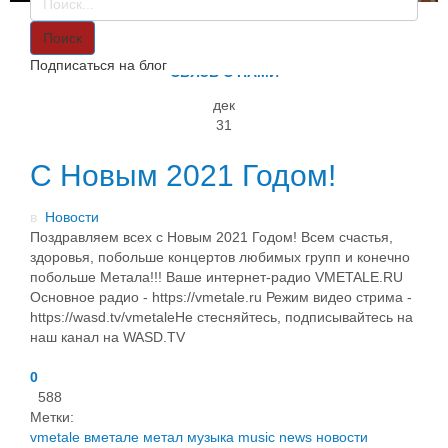
VMETALE
О НАС
Поиск
ИНФОРМАЦИЯ
Подписаться на блог
СВЯЗЬ С НАМИ
дек
31
C Новым 2021 Годом!
в
Новости
Поздравляем всех с Новым 2021 Годом! Всем счастья,
здоровья, побольше концертов любимых групп и конечно
побольше Метала!!! Ваше интернет-радио VMETALE.RU
Основное радио - https://vmetale.ru Режим видео стрима -
https://wasd.tv/vmetaleНе стесняйтесь, подписывайтесь на
наш канал на WASD.TV
0
588
Метки:
vmetale
вметале
метал
музыка
music
news
новости