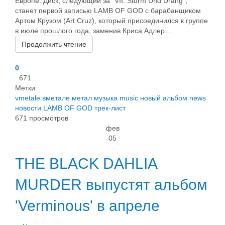
Европе. Диск, следующий за "VII: Sturm Und Drang",
станет первой записью LAMB OF GOD с барабанщиком
Артом Крузом (Art Cruz), который присоединился к группе
в июле прошлого года, заменив Криса Адлер...
Продолжить чтение
0
671
Метки:
vmetale
вметале
метал
музыка
music
новый альбом
news
новости
LAMB OF GOD
трек-лист
671 просмотров
фев
05
THE BLACK DAHLIA
MURDER выпустят альбом
'Verminous' в апреле