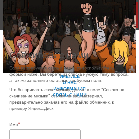
­Свяжитесь с нами
Если ва требуется связь с нами, то воспользуйтесь
формой ниже. Вы берете из списка нужную тему вопроса,
VMETALE
а так же заполните остаьные требуемы поля.
О НАС
ИНФОРМАЦИЯ
Что бы прислать свою музыку, довьте в поле "Ссылка на
СВЯЗЬ С НАМИ
скачивание музыки" ссылку на ваш материал,
предварительно закачав его на файло обменник, к
примеру Яндекс.Диск
Имя