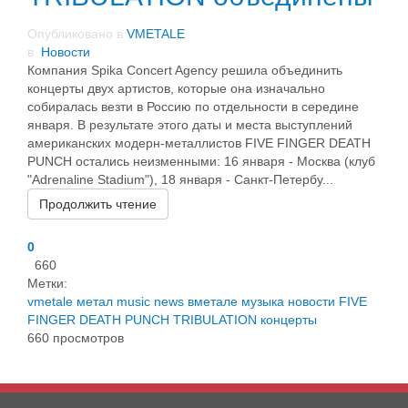
Опубликовано в
VMETALE
в
Новости
Компания Spika Concert Agency решила объединить
концерты двух артистов, которые она изначально
собиралась везти в Россию по отдельности в середине
января. В результате этого даты и места выступлений
американских модерн-металлистов FIVE FINGER DEATH
PUNCH остались неизменными: 16 января - Москва (клуб
"Adrenaline Stadium"), 18 января - Санкт-Петербу...
Продолжить чтение
0
660
Метки:
vmetale
метал
music
news
вметале
музыка
новости
FIVE
FINGER DEATH PUNCH
TRIBULATION
концерты
660 просмотров