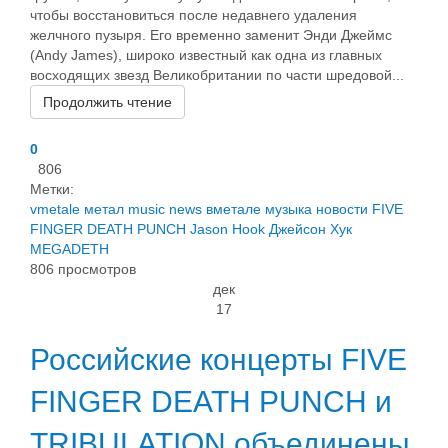
чтобы восстановиться после недавнего удаления
желчного пузыря. Его временно заменит Энди Джеймс
(Andy James), широко известный как одна из главных
восходящих звезд Великобритании по части шредовой...
Продолжить чтение
0
806
Метки:
vmetale
метал
music
news
вметале
музыка
новости
FIVE
FINGER DEATH PUNCH
Jason Hook
Джейсон Хук
MEGADETH
806 просмотров
дек
17
Российские концерты FIVE
FINGER DEATH PUNCH и
TRIBULATION объединены