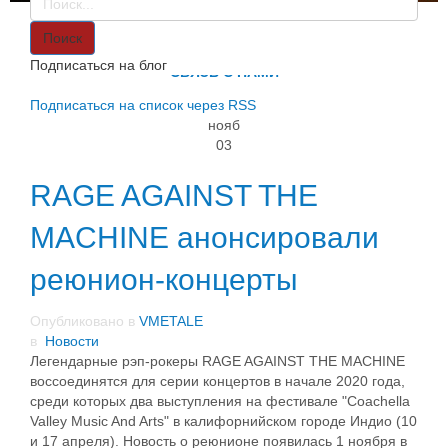
VMETALE
О НАС
Поиск
ИНФОРМАЦИЯ
Подписаться на блог
СВЯЗЬ С НАМИ
Подписаться на список через RSS
нояб
03
RAGE AGAINST THE
MACHINE анонсировали
реюнион-концерты
Опубликовано в
VMETALE
в
Новости
Легендарные рэп-рокеры RAGE AGAINST THE MACHINE
воссоединятся для серии концертов в начале 2020 года,
среди которых два выступления на фестивале "Coachella
Valley Music And Arts" в калифорнийском городе Индио (10
и 17 апреля). Новость о реюнионе появилась 1 ноября в