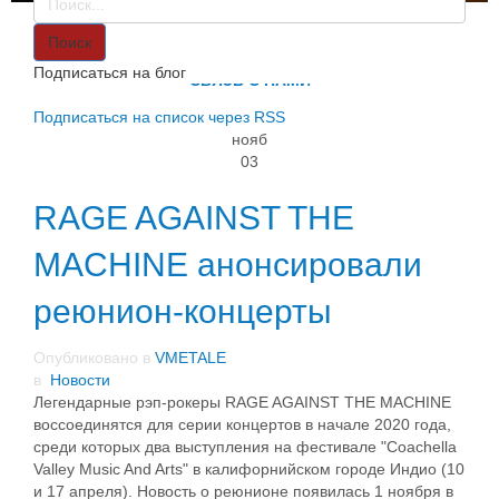
VMETALE
О НАС
Поиск
ИНФОРМАЦИЯ
Подписаться на блог
СВЯЗЬ С НАМИ
Подписаться на список через RSS
нояб
03
RAGE AGAINST THE
MACHINE анонсировали
реюнион-концерты
Опубликовано в
VMETALE
в
Новости
Легендарные рэп-рокеры RAGE AGAINST THE MACHINE
воссоединятся для серии концертов в начале 2020 года,
среди которых два выступления на фестивале "Coachella
Valley Music And Arts" в калифорнийском городе Индио (10
и 17 апреля). Новость о реюнионе появилась 1 ноября в