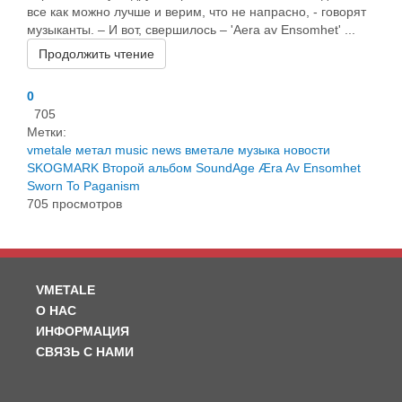
все как можно лучше и верим, что не напрасно, - говорят
музыканты. – И вот, свершилось – 'Aera av Ensomhet' ...
Продолжить чтение
0
705
Метки:
vmetale
метал
music
news
вметале
музыка
новости
SKOGMARK
Второй альбом
SoundAge
Æra Av Ensomhet
Sworn To Paganism
705 просмотров
VMETALE
О НАС
ИНФОРМАЦИЯ
СВЯЗЬ С НАМИ