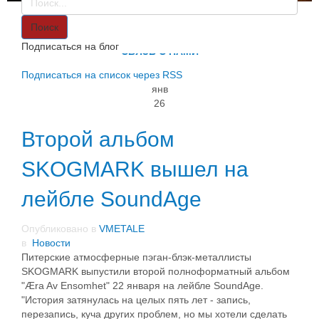
VMETALE
О НАС
Поиск
ИНФОРМАЦИЯ
Подписаться на блог
СВЯЗЬ С НАМИ
Подписаться на список через RSS
янв
26
Второй альбом
SKOGMARK вышел на
лейбле SoundAge
Опубликовано в
VMETALE
в
Новости
Питерские атмосферные пэган-блэк-металлисты
SKOGMARK выпустили второй полноформатный альбом
"Æra Av Ensomhet" 22 января на лейбле SoundAge.
"История затянулась на целых пять лет - запись,
перезапись, куча других проблем, но мы хотели сделать