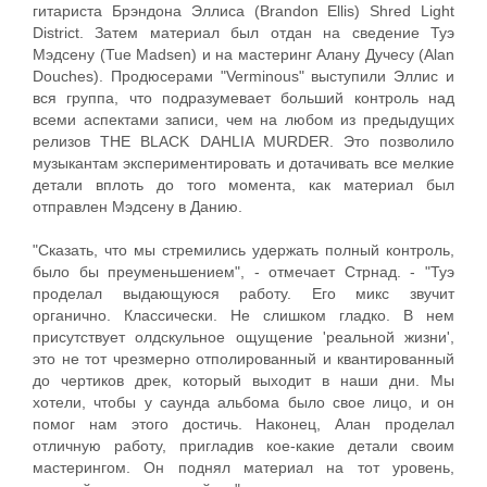
гитариста Брэндона Эллиса (Brandon Ellis) Shred Light
District. Затем материал был отдан на сведение Туэ
Мэдсену (Tue Madsen) и на мастеринг Алану Дучесу (Alan
Douches). Продюсерами "Verminous" выступили Эллис и
вся группа, что подразумевает больший контроль над
всеми аспектами записи, чем на любом из предыдущих
релизов THE BLACK DAHLIA MURDER. Это позволило
музыкантам экспериментировать и дотачивать все мелкие
детали вплоть до того момента, как материал был
отправлен Мэдсену в Данию.
"Сказать, что мы стремились удержать полный контроль,
было бы преуменьшением", - отмечает Стрнад. - "Туэ
проделал выдающуюся работу. Его микс звучит
органично. Классически. Не слишком гладко. В нем
присутствует олдскульное ощущение 'реальной жизни',
это не тот чрезмерно отполированный и квантированный
до чертиков дрек, который выходит в наши дни. Мы
хотели, чтобы у саунда альбома было свое лицо, и он
помог нам этого достичь. Наконец, Алан проделал
отличную работу, пригладив кое-какие детали своим
мастерингом. Он поднял материал на тот уровень,