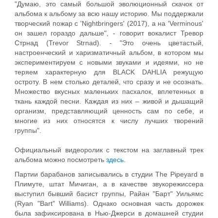
"Думаю, это самый большой эволюционный скачок от
альбома к альбому за всю нашу историю. Мы поддержали
творческий пожар с 'Nightbringers' (2017), а на 'Verminous'
он зашел гораздо дальше", - говорит вокалист Тревор
Стрнад (Trevor Strnad). - "Это очень цветастый,
настроенческий и харизматичный альбом, в котором мы
экспериментируем с новыми звуками и идеями, но не
теряем характерную для BLACK DAHLIA режущую
остроту. В нем столько деталей, что сразу и не осознать.
Множество вкусных маленьких пасхалок, вплетенных в
ткань каждой песни. Каждая из них – живой и дышащий
организм, представляющий ценность сам по себе, и
многие из них относятся к числу лучших творений
группы".
Официальный видеоролик с текстом на заглавный трек
альбома можно посмотреть
здесь
.
Партии барабанов записывались в студии The Pipeyard в
Плимуте, штат Мичиган, а в качестве звукорежиссера
выступил бывший басист группы, Райан "Барт" Уильямс
(Ryan "Bart" Williams). Однако основная часть дорожек
была зафиксирована в Нью-Джерси в домашней студии