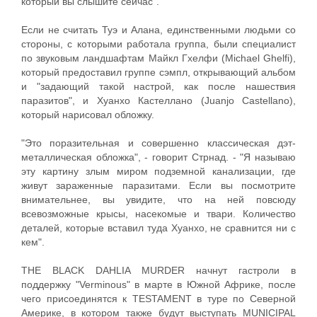
который вы слышите сейчас".
Если не считать Туэ и Алана, единственными людьми со
стороны, с которыми работала группа, были специалист
по звуковым ландшафтам Майкл Гхелфи (Michael Ghelfi),
который предоставил группе сэмпл, открывающий альбом
и "задающий такой настрой, как после нашествия
паразитов", и Хуанхо Кастеллано (Juanjo Castellano),
который нарисовал обложку.
"Это поразительная и совершенно классическая дэт-
металлическая обложка", - говорит Стрнад. - "Я называю
эту картину злым миром подземной канализации, где
живут зараженные паразитами. Если вы посмотрите
внимательнее, вы увидите, что на ней повсюду
всевозможные крысы, насекомые и твари. Количество
деталей, которые вставил туда Хуанхо, не сравнится ни с
кем".
THE BLACK DAHLIA MURDER начнут гастроли в
поддержку "Verminous" в марте в Южной Африке, после
чего присоединятся к TESTAMENT в туре по Северной
Америке, в котором также будут выступать MUNICIPAL