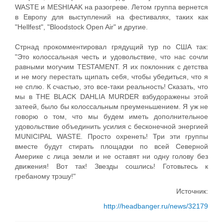
WASTE и MESHIAAK на разогреве. Летом группа вернется
в Европу для выступлений на фестивалях, таких как
"Hellfest", "Bloodstock Open Air" и другие.
Стрнад прокомментировал грядущий тур по США так:
"Это колоссальная честь и удовольствие, что нас сочли
равными могучим TESTAMENT. Я их поклонник с детства
и не могу перестать щипать себя, чтобы убедиться, что я
не сплю. К счастью, это все-таки реальность! Сказать, что
мы в THE BLACK DAHLIA MURDER взбудоражены этой
затеей, было бы колоссальным преуменьшением. Я уж не
говорю о том, что мы будем иметь дополнительное
удовольствие объединить усилия с бесконечной энергией
MUNICIPAL WASTE. Просто охренеть! Три эти группы
вместе будут стирать площадки по всей Северной
Америке с лица земли и не оставят ни одну голову без
движения! Вот так! Звезды сошлись! Готовьтесь к
гребаному трэшу!"
Источник:
http://headbanger.ru/news/32179