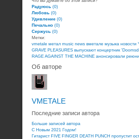
Что вы думаете об этой записи?
Радуюсь
(
0
)
Любовь
(
0
)
Удивление
(
0
)
Печально
(
0
)
Сержусь
(
0
)
Метки:
vmetale
метал
music
news
вметале
музыка
новости
GRAVE PLEASURES выпускают концертник 'Doomsda
RAGE AGAINST THE MACHINE анонсировали реюнио
Об авторе
VMETALE
Последние записи автора
Больше записей автора
C Новым 2021 Годом!
Гитарист FIVE FINGER DEATH PUNCH пропустит ост