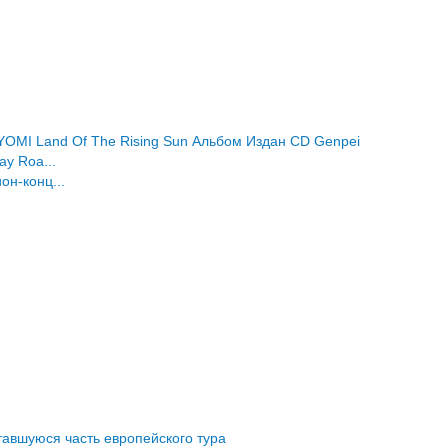
YOMI
Land Of The Rising Sun
Альбом
Издан
CD
Genpei
y Roa...
н-конц...
авшуюся часть европейского тура