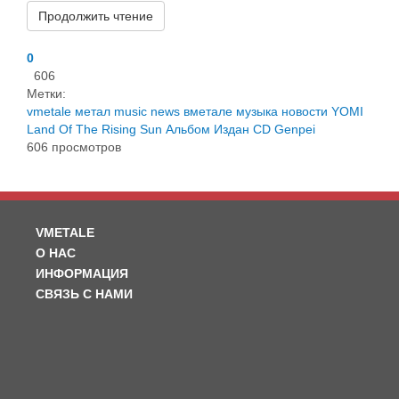
Продолжить чтение
0
606
Метки:
vmetale
метал
music
news
вметале
музыка
новости
YOMI
Land Of The Rising Sun
Альбом
Издан
CD
Genpei
606 просмотров
VMETALE
О НАС
ИНФОРМАЦИЯ
СВЯЗЬ С НАМИ