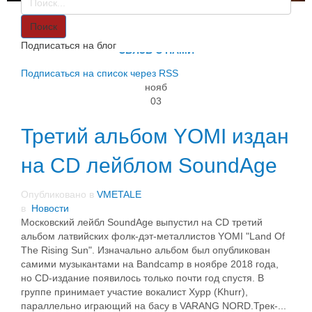
VMETALE
О НАС
Поиск
ИНФОРМАЦИЯ
Подписаться на блог
СВЯЗЬ С НАМИ
Подписаться на список через RSS
нояб
03
Третий альбом YOMI издан
на CD лейблом SoundAge
Опубликовано в
VMETALE
в
Новости
Московский лейбл SoundAge выпустил на CD третий
альбом латвийских фолк-дэт-металлистов YOMI "Land Of
The Rising Sun". Изначально альбом был опубликован
самими музыкантами на Bandcamp в ноябре 2018 года,
но CD-издание появилось только почти год спустя. В
группе принимает участие вокалист Хурр (Khurr),
параллельно играющий на басу в VARANG NORD.Трек-...