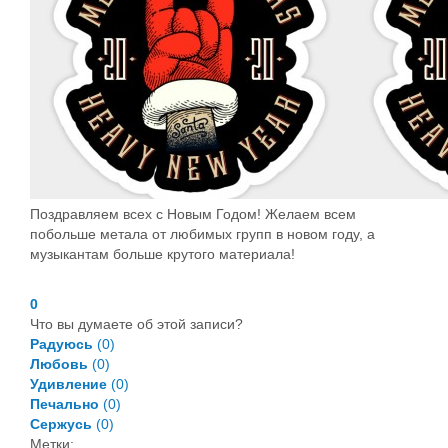
Поздравляем всех с Новым Годом! Желаем всем
побольше метала от любимых групп в новом году, а
музыкантам больше крутого материала!
0
Что вы думаете об этой записи?
Радуюсь
(
0
)
Любовь
(
0
)
Удивление
(
0
)
Печально
(
0
)
Сержусь
(
0
)
Метки: