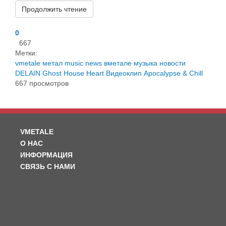
Продолжить чтение
0
667
Метки:
vmetale
метал
music
news
вметале
музыка
новости
DELAIN
Ghost House Heart
Видеоклип
Apocalypse & Chill
667 просмотров
VMETALE
О НАС
ИНФОРМАЦИЯ
СВЯЗЬ С НАМИ