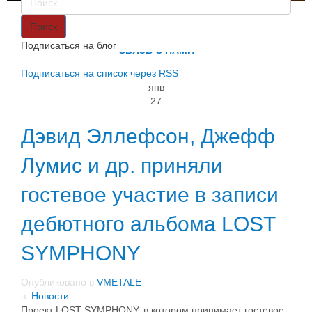
VMETALE
О НАС
Поиск
ИНФОРМАЦИЯ
Подписаться на блог
СВЯЗЬ С НАМИ
Подписаться на список через RSS
янв
27
Дэвид Эллефсон, Джефф
Лумис и др. приняли
гостевое участие в записи
дебютного альбома LOST
SYMPHONY
Опубликовано в
VMETALE
в
Новости
Проект LOST SYMPHONY, в котором принимает гостевое