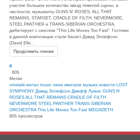
участие большое количество звезд тяжелой сцены, в
частности, музыканты GUNS N' ROSES, ALL THAT
REMAINS, STARSET, CRADLE OF FILTH, NEVERMORE,
STEEL PANTHER и TRANS-SIBERIAN ORCHESTRA,
дебютирует с синглом "This Life Moves Too Fast". Гостями
в данной композиции стали басист Дэвид Эллефсон
(David Elle...
Продолжить чтение
0
805
Метки:
vmetale
метал
music
news
вметале
музыка
новости
LOST
SYMPHONY
Дэвид Эллефсон
Джефф Лумис
GUNS N'
ROSES
ALL THAT REMAINS
CRADLE OF FILTH
NEVERMORE
STEEL PANTHER
TRANS-SIBERIAN
ORCHESTRA
This Life Moves Too Fast
MEGADETH
805 просмотров