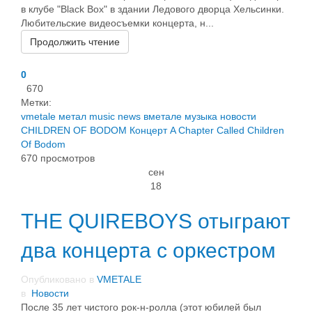
в клубе "Black Box" в здании Ледового дворца Хельсинки.
Любительские видеосъемки концерта, н...
Продолжить чтение
0
670
Метки:
vmetale
метал
music
news
вметале
музыка
новости
CHILDREN OF BODOM
Концерт
A Chapter Called Children
Of Bodom
670 просмотров
сен
18
THE QUIREBOYS отыграют
два концерта с оркестром
Опубликовано в
VMETALE
в
Новости
После 35 лет чистого рок-н-ролла (этот юбилей был