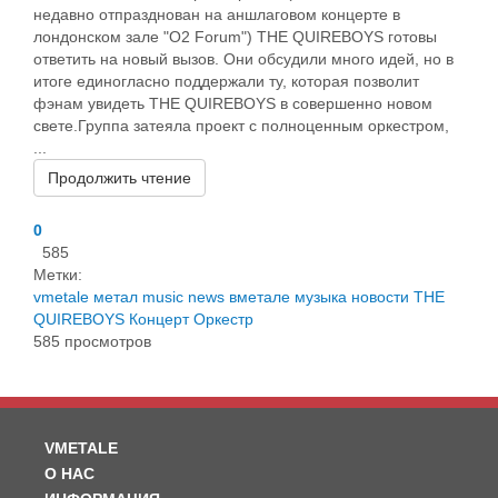
недавно отпразднован на аншлаговом концерте в
лондонском зале "O2 Forum") THE QUIREBOYS готовы
ответить на новый вызов. Они обсудили много идей, но в
итоге единогласно поддержали ту, которая позволит
фэнам увидеть THE QUIREBOYS в совершенно новом
свете.Группа затеяла проект с полноценным оркестром,
...
Продолжить чтение
0
585
Метки:
vmetale
метал
music
news
вметале
музыка
новости
THE
QUIREBOYS
Концерт
Оркестр
585 просмотров
VMETALE
О НАС