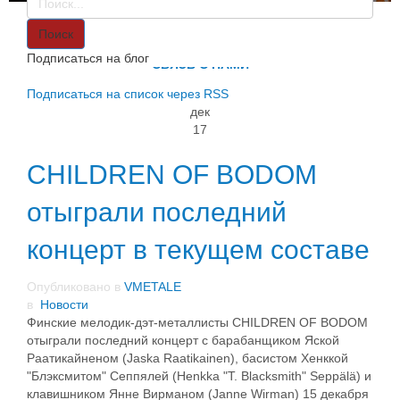
VMETALE
О НАС
Поиск
ИНФОРМАЦИЯ
Подписаться на блог
СВЯЗЬ С НАМИ
Подписаться на список через RSS
дек
17
CHILDREN OF BODOM
отыграли последний
концерт в текущем составе
Опубликовано в
VMETALE
в
Новости
Финские мелодик-дэт-металлисты CHILDREN OF BODOM
отыграли последний концерт с барабанщиком Яской
Раатикайненом (Jaska Raatikainen), басистом Хенккой
"Блэксмитом" Сеппялей (Henkka "T. Blacksmith" Seppälä) и
клавишником Янне Вирманом (Janne Wirman) 15 декабря