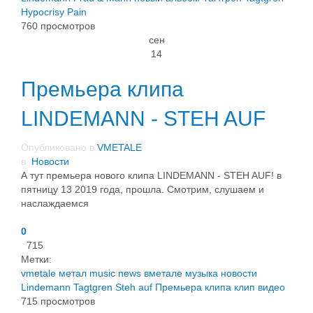
Hypocrisy
Pain
760 просмотров
сен
14
Премьера клипа
LINDEMANN - STEH AUF
Опубликовано в
VMETALE
в
Новости
А тут премьера нового клипа LINDEMANN - STEH AUF! в
пятницу 13 2019 года, прошла. Смотрим, слушаем и
наслаждаемся
0
715
Метки:
vmetale
метал
music
news
вметале
музыка
новости
Lindemann
Tagtgren
Steh auf
Премьера клипа
клип
видео
715 просмотров