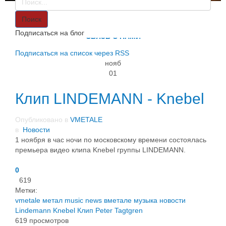
VMETALE
О НАС
Поиск
ИНФОРМАЦИЯ
Подписаться на блог
СВЯЗЬ С НАМИ
Подписаться на список через RSS
нояб
01
Клип LINDEMANN - Knebel
Опубликовано в
VMETALE
в
Новости
1 ноября в час ночи по московскому времени состоялась
премьера видео клипа Knebel группы LINDEMANN.
0
619
Метки:
vmetale
метал
music
news
вметале
музыка
новости
Lindemann
Knebel
Клип
Peter Tagtgren
619 просмотров