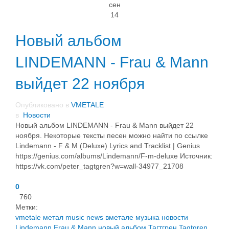
сен
14
Новый альбом
LINDEMANN - Frau & Mann
выйдет 22 ноября
Опубликовано в
VMETALE
в
Новости
Новый альбом LINDEMANN - Frau & Mann выйдет 22
ноября. Некоторые тексты песен можно найти по ссылке
Lindemann - F & M (Deluxe) Lyrics and Tracklist | Genius
https://genius.com/albums/Lindemann/F-m-deluxe ​Источник:
https://vk.com/peter_tagtgren?w=wall-34977_21708
0
760
Метки:
vmetale
метал
music
news
вметале
музыка
новости
Lindemann
Frau & Mann
новый альбом
Тагтгрен
Tagtgren