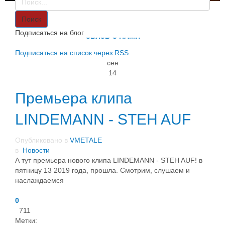
VMETALE
О НАС
Поиск
ИНФОРМАЦИЯ
Подписаться на блог
СВЯЗЬ С НАМИ
Подписаться на список через RSS
сен
14
Премьера клипа
LINDEMANN - STEH AUF
Опубликовано в
VMETALE
в
Новости
А тут премьера нового клипа LINDEMANN - STEH AUF! в
пятницу 13 2019 года, прошла. Смотрим, слушаем и
наслаждаемся
0
711
Метки: