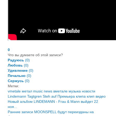
0
Что вы думаете об этой записи?
Радуюсь
(
0
)
Любовь
(
0
)
Удивление
(
0
)
Печально
(
0
)
Сержусь
(
0
)
Метки:
vmetale
метал
music
news
вметале
музыка
новости
Lindemann
Tagtgren
Steh auf
Премьера клипа
клип
видео
Новый альбом LINDEMANN - Frau & Mann выйдет 22
ноя...
Ранние записи MOONSPELL будут переизданы на