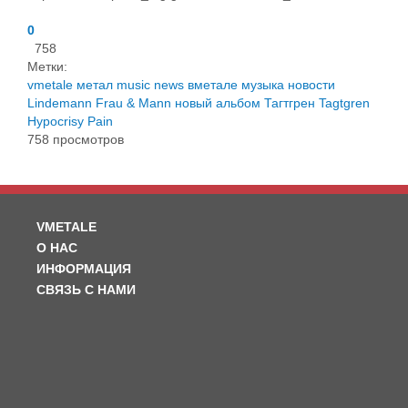
0
758
Метки:
vmetale
метал
music
news
вметале
музыка
новости
Lindemann
Frau & Mann
новый альбом
Тагтгрен
Tagtgren
Hypocrisy
Pain
758 просмотров
VMETALE
О НАС
ИНФОРМАЦИЯ
СВЯЗЬ С НАМИ