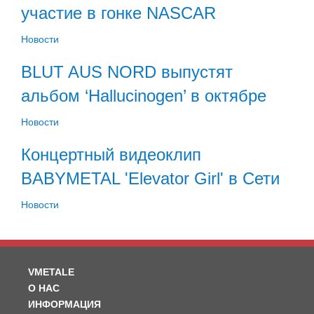
участие в гонке NASCAR
Новости
BLUT AUS NORD выпустят
альбом ‘Hallucinogen’ в октябре
Новости
Концертный видеоклип
BABYMETAL 'Elevator Girl' в Сети
Новости
VMETALE
О НАС
ИНФОРМАЦИЯ