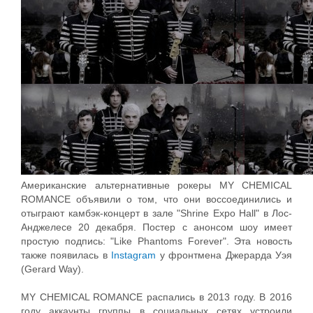
Американские альтернативные рокеры MY CHEMICAL
ROMANCE объявили о том, что они воссоединились и
отыграют камбэк-концерт в зале "Shrine Expo Hall" в Лос-
Анджелесе 20 декабря. Постер с анонсом шоу имеет
простую подпись: "Like Phantoms Forever". Эта новость
также появилась в
Instagram
у фронтмена Джерарда Уэя
(Gerard Way).
MY CHEMICAL ROMANCE распались в 2013 году. В 2016
году аккаунты группы в социальных сетях устроили