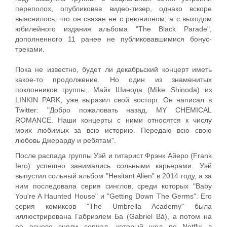
переполох, опубликовав видео-тизер, однако вскоре
выяснилось, что он связан не с реюнионом, а с выходом
юбилейного издания альбома "The Black Parade",
дополненного 11 ранее не публиковавшимися бонус-
треками.
Пока не известно, будет ли декабрьский концерт иметь
какое-то продолжение. Но один из знаменитых
поклонников группы, Майк Шинода (Mike Shinoda) из
LINKIN PARK, уже выразил свой восторг. Он написал в
Twitter: "Добро пожаловать назад, MY CHEMICAL
ROMANCE. Наши концерты с ними относятся к числу
моих любимых за всю историю. Передаю всю свою
любовь Джерарду и ребятам".
После распада группы Уэй и гитарист Фрэнк Айеро (Frank
Iero) успешно занимались сольными карьерами. Уэй
выпустил сольный альбом "Hesitant Alien" в 2014 году, а за
ним последовала серия синглов, среди которых "Baby
You're A Haunted House" и "Getting Down The Germs". Его
серия комиксов "The Umbrella Academy" была
иллюстрирована Габриэлем Ба (Gabriel Bá), а потом на
ее основе сняли сериал, который шел по Netflix в