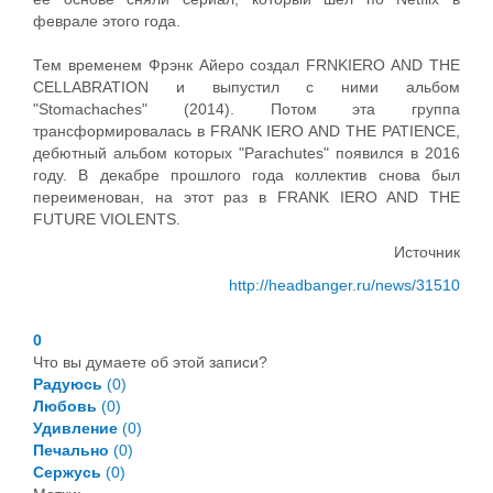
феврале этого года.
Тем временем Фрэнк Айеро создал FRNKIERO AND THE
CELLABRATION и выпустил с ними альбом
"Stomachaches" (2014). Потом эта группа
трансформировалась в FRANK IERO AND THE PATIENCE,
дебютный альбом которых "Parachutes" появился в 2016
году. В декабре прошлого года коллектив снова был
переименован, на этот раз в FRANK IERO AND THE
FUTURE VIOLENTS.
Источник
http://headbanger.ru/news/31510
0
Что вы думаете об этой записи?
Радуюсь
(
0
)
Любовь
(
0
)
Удивление
(
0
)
Печально
(
0
)
Сержусь
(
0
)