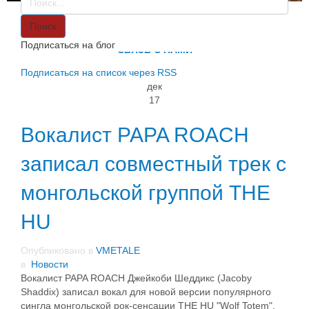
VMETALE
О НАС
Поиск
ИНФОРМАЦИЯ
Подписаться на блог
СВЯЗЬ С НАМИ
Подписаться на список через RSS
дек
17
Вокалист PAPA ROACH
записал совместный трек с
монгольской группой THE
HU
Опубликовано в
VMETALE
в
Новости
Вокалист PAPA ROACH Джейкоби Шеддикс (Jacoby
Shaddix) записал вокал для новой версии популярного
сингла монгольской рок-сенсации THE HU "Wolf Totem".