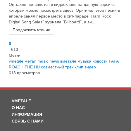
Он также появляется в видеоклипе на данную версию,
который можно посмотреть здесь. Оригинал этой песни в
апреле занял первое место в хит-параде "Hard Rock
Digital Song Sales" журнала "Billboard", а ви...
Продолжить чтение
0
613
Метки:
vmetale
метал
music
news
вметале
музыка
новости
PAPA
ROACH
THE HU
совместный трек
клип
видео
613 просмотров
VMETALE
О НАС
ИНФОРМАЦИЯ
СВЯЗЬ С НАМИ