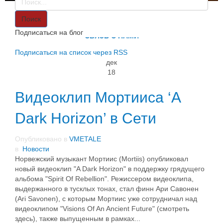
VMETALE
О НАС
Поиск
ИНФОРМАЦИЯ
Подписаться на блог
СВЯЗЬ С НАМИ
Подписаться на список через RSS
дек
18
Видеоклип Мортииса ‘A
Dark Horizon’ в Сети
Опубликовано в
VMETALE
в
Новости
Норвежский музыкант Мортиис (Mortiis) опубликовал
новый видеоклип "A Dark Horizon" в поддержку грядущего
альбома "Spirit Of Rebellion". Режиссером видеоклипа,
выдержанного в тусклых тонах, стал финн Ари Савонен
(Ari Savonen), с которым Мортиис уже сотрудничал над
видеоклипом "Visions Of An Ancient Future" (смотреть
здесь), также выпущенным в рамках...