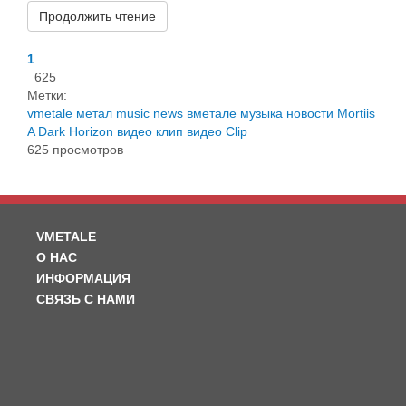
Продолжить чтение
1
625
Метки:
vmetale
метал
music
news
вметале
музыка
новости
Mortiis
A Dark Horizon
видео клип
видео
Clip
625 просмотров
VMETALE
О НАС
ИНФОРМАЦИЯ
СВЯЗЬ С НАМИ