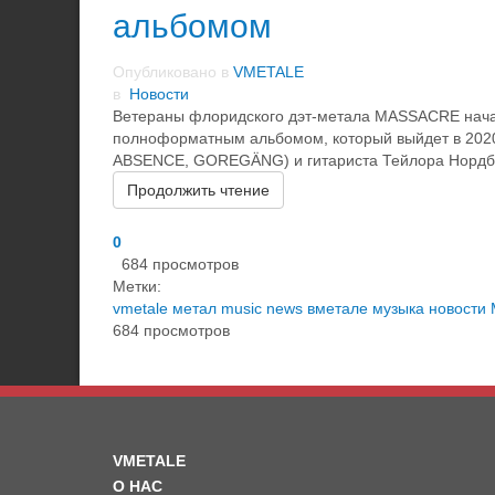
альбомом
Опубликовано в
VMETALE
в
Новости
Ветераны флоридского дэт-метала MASSACRE начал
полноформатным альбомом, который выйдет в 2020 
ABSENCE, GOREGÄNG) и гитариста Тейлора Нордберг
Продолжить чтение
0
684 просмотров
Метки:
vmetale
метал
music
news
вметале
музыка
новости
684 просмотров
VMETALE
О НАС