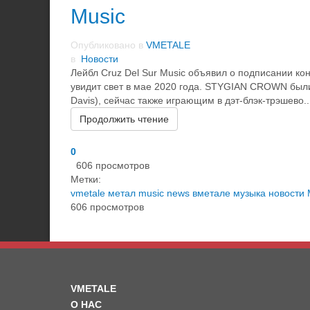
Music
Опубликовано в
VMETALE
в
Новости
Лейбл Cruz Del Sur Music объявил о подписании к
увидит свет в мае 2020 года. STYGIAN CROWN был
Davis), сейчас также играющим в дэт-блэк-трэшево..
Продолжить чтение
0
606 просмотров
Метки:
vmetale
метал
music
news
вметале
музыка
новости
606 просмотров
VMETALE
О НАС