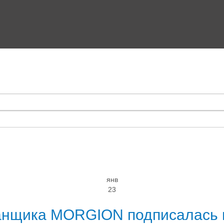
янв
23
анщика MORGION подписалась н