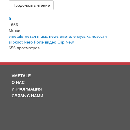
Продолжить чтение
0
656
Метки:
vmetale
метал
music
news
вметале
музыка
новости
slipknot
Nero Forte
видео
Clip
New
656 просмотров
VMETALE
О НАС
ИНФОРМАЦИЯ
СВЯЗЬ С НАМИ