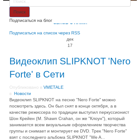
VMETALE
О НАС
Поиск
ИНФОРМАЦИЯ
Подписаться на блог
СВЯЗЬ С НАМИ
Подписаться на список через RSS
дек
17
Видеоклип SLIPKNOT 'Nero
Forte' в Сети
Опубликовано в
VMETALE
в
Новости
Видеоклип SLIPKNOT на песню "Nero Forte" можно
посмотреть здесь. Он был снят в конце октября, а в
качестве режиссера по традиции выступил перкуссионист
Шон Крейен (M. Shawn Crahan, он же "Клоун"), который
занимается всем визуальным оформлением творчества
группы и снимает и монтирует ее DVD. Трек "Nero Forte"
взят с последнего альбома SLIPKNOT "We A...