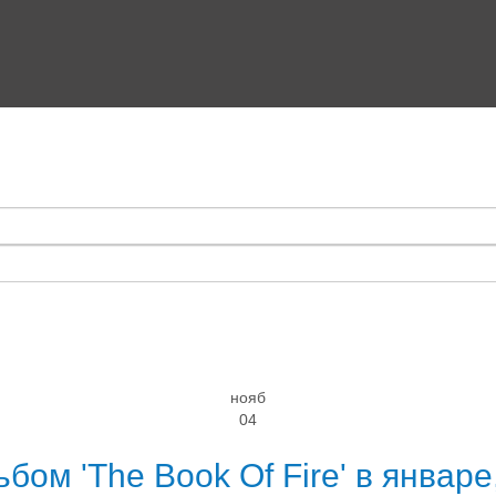
нояб
04
бом 'The Book Of Fire' в январ