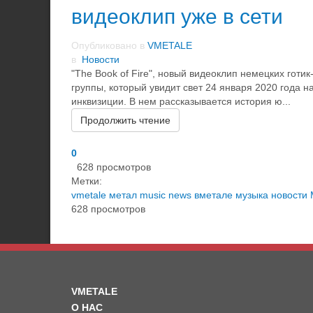
видеоклип уже в сети
Опубликовано в
VMETALE
в
Новости
"The Book of Fire", новый видеоклип немецких гот
группы, который увидит свет 24 января 2020 года н
инквизиции. В нем рассказывается история ю...
Продолжить чтение
0
628 просмотров
Метки:
vmetale
метал
music
news
вметале
музыка
новости
628 просмотров
VMETALE
О НАС