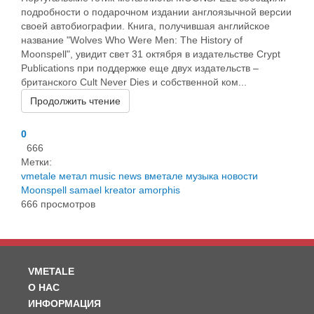
подробности о подарочном издании англоязычной версии
своей автобиографии. Книга, получившая английское
название "Wolves Who Were Men: The History of
Moonspell", увидит свет 31 октября в издательстве Crypt
Publications при поддержке еще двух издательств –
британского Cult Never Dies и собственной ком...
Продолжить чтение
0
666
Метки:
vmetale
метал
music
news
вметале
музыка
новости
Moonspell
samael
kreator
amorphis
666 просмотров
VMETALE
О НАС
ИНФОРМАЦИЯ