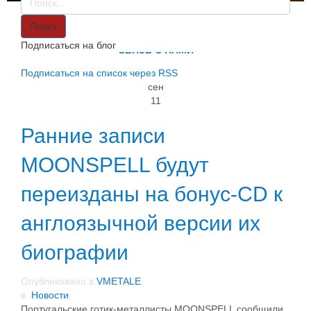
VMETALE
О НАС
Поиск
ИНФОРМАЦИЯ
Подписаться на блог
СВЯЗЬ С НАМИ
Подписаться на список через RSS
сен
11
Ранние записи
MOONSPELL будут
переизданы на бонус-CD к
англоязычной версии их
биографии
Опубликовано в
VMETALE
в
Новости
Португальские готик-металлисты MOONSPELL сообщили